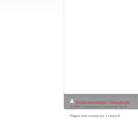
Versión para imprimir
|
Mapa del sitio
© ADM, Corporación Concursal, S.L.P.
Página web creada por J.Lleixà.B.