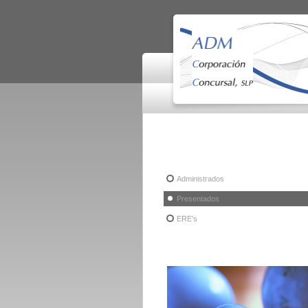
Administrados
Presentados
ERE's