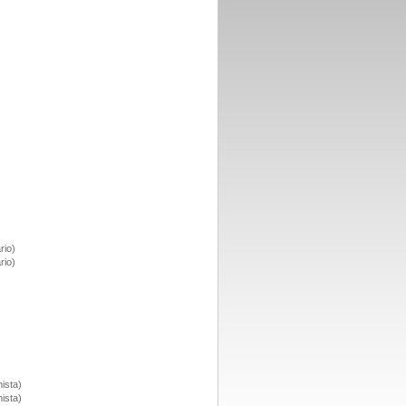
rio)
rio)
ista)
ista)